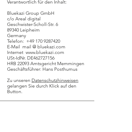
Verantwortlich für den Inhalt:
Bluekazi Group GmbH
c/o Areal digital
Geschwister-Scholl-Str. 6
89340 Leipheim
Germany
Telefon:
+49 170 9287420
E-Mail mail @ bluekazi.com
Internet
www.bluekazi.com
USt-IdNr. DE462727156
HRB 22093 Amtsgericht Memmingen
Geschäftsführer: Hans Posthumus​
Zu unseren
Datenschutzhinweisen
gelangen Sie durch Klick auf den
Button.
Bluekazi Group - Vermittlung und
Preboarding von Fachkräften & Azubi's
aus Afrika und Indien